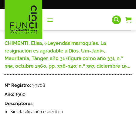
Saltar
al
contenido
CHIMENTI, Elisa, «Leyendas marroquíes. La
resignación es agradable a Dios. Um-Jani»,
Mauritania, Tánger, año 31 (figura como año 33), n.º
395, octubre 1960, pp. 338-340; n.º 397, diciembre 19...
Nº Registro:
39708
Año:
1960
Descriptores:
Sin clasificación específica