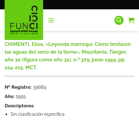
Saltar
al
contenido
CHIMENTI, Elisa, «Leyenda marroquí. Cómo brotaron
las aguas del seno de la tierra», Mauritania, Tánger,
año 30 (figura como año 31), n.º 379, junio 1959, pp.
214-215, MCT.
Nº Registro:
39684
Año:
1959
Descriptores:
Sin clasificación específica