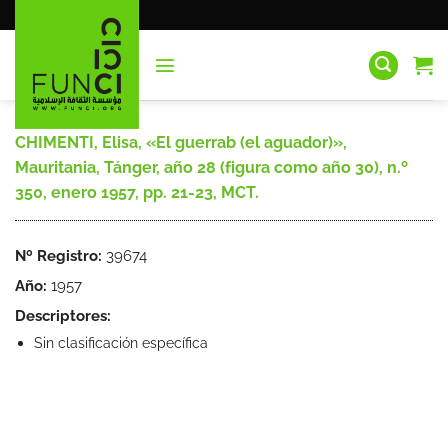
Saltar
al
contenido
CHIMENTI, Elisa, «El guerrab (el aguador)»,
Mauritania, Tánger, año 28 (figura como año 30), n.º
350, enero 1957, pp. 21-23, MCT.
Nº Registro:
39674
Año:
1957
Descriptores:
Sin clasificación específica