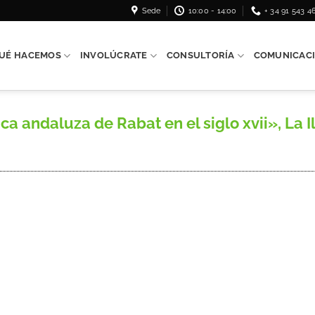
Sede
10:00 - 14:00
+ 34 91 543 4
UÉ HACEMOS
INVOLÚCRATE
CONSULTORÍA
COMUNICAC
 andaluza de Rabat en el siglo xvii», La Il