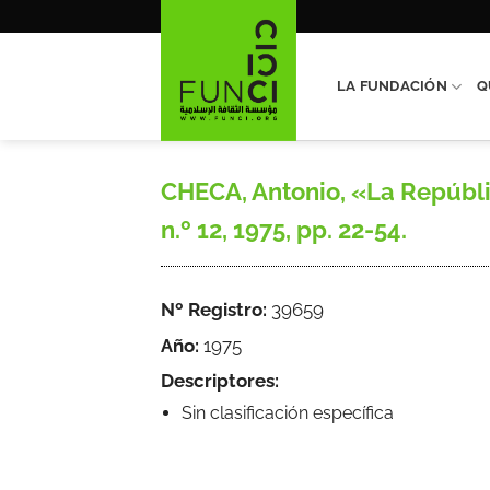
Saltar
al
contenido
LA FUNDACIÓN
Q
CHECA, Antonio, «La República
n.º 12, 1975, pp. 22-54.
Nº Registro:
39659
Año:
1975
Descriptores:
Sin clasificación específica