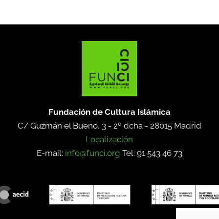
Fundación de Cultura Islámica
C/ Guzmán el Bueno, 3 - 2º dcha -
28015 Madrid
Localización
E-mail:
info@funci.org
Tel: 91 543 46 73