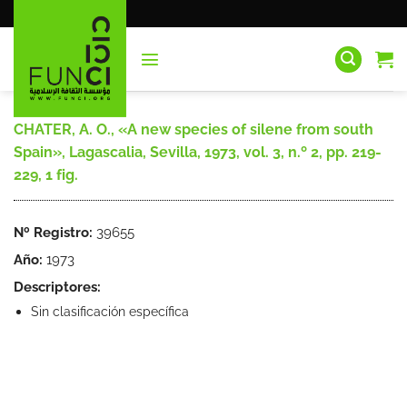
Saltar
al
contenido
CHATER, A. O., «A new species of silene from south
Spain», Lagascalia, Sevilla, 1973, vol. 3, n.º 2, pp. 219-
229, 1 fig.
Nº Registro:
39655
Año:
1973
Descriptores:
Sin clasificación específica