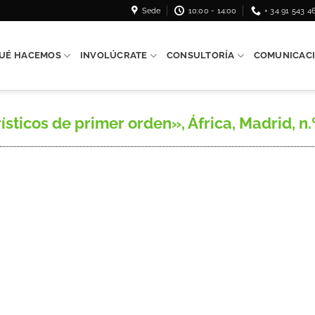
Sede
10:00 - 14:00
+ 34 91 543 4
UÉ HACEMOS
INVOLÚCRATE
CONSULTORÍA
COMUNICAC
ísticos de primer orden», África, Madrid, n.