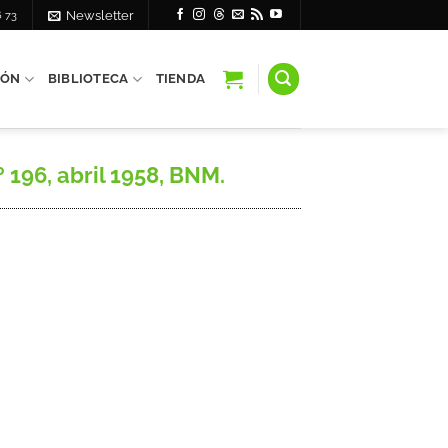
6 73
Newsletter
IÓN
BIBLIOTECA
TIENDA
º 196, abril 1958, BNM.