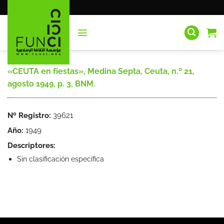
Saltar
al
contenido
«CEUTA en fiestas», Medina Septa, Ceuta, n.º 21,
agosto 1949, p. 3, BNM.
Nº Registro:
39621
Año:
1949
Descriptores:
Sin clasificación específica