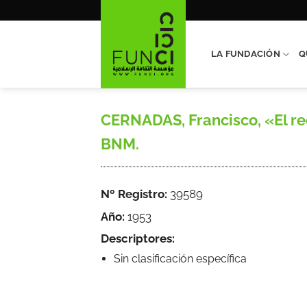
Saltar
al
contenido
LA FUNDACIÓN
Q
CERNADAS, Francisco, «El rec
BNM.
Nº Registro:
39589
Año:
1953
Descriptores:
Sin clasificación específica