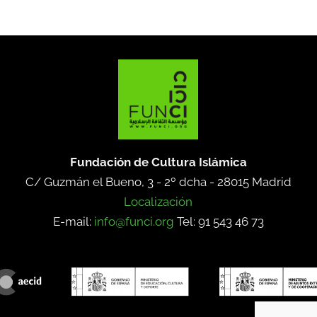
Fundación de Cultura Islámica
C/ Guzmán el Bueno, 3 - 2º dcha -
28015 Madrid
Localización
E-mail:
info@funci.org
Tel: 91 543 46 73