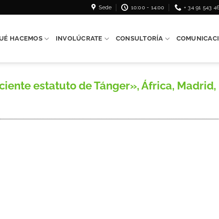
Sede
10:00 - 14:00
+ 34 91 543 4
UÉ HACEMOS
INVOLÚCRATE
CONSULTORÍA
COMUNICAC
iente estatuto de Tánger», África, Madrid, 