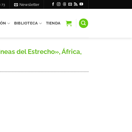
6 73
Newsletter
IÓN
BIBLIOTECA
TIENDA
eas del Estrecho», África,