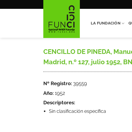
Saltar
al
contenido
LA FUNDACIÓN
Q
CENCILLO DE PINEDA, Manuel, 
Madrid, n.º 127, julio 1952, B
Nº Registro:
39559
Año:
1952
Descriptores:
Sin clasificación específica