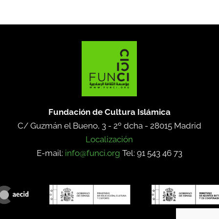
Fundación de Cultura Islámica
C/ Guzmán el Bueno, 3 - 2º dcha -
28015 Madrid
Localización
E-mail:
info@funci.org
Tel: 91 543 46 73