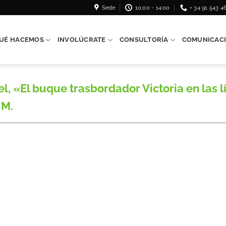
Sede
10:00 - 14:00
+ 34 91 543 4
UÉ HACEMOS
INVOLÚCRATE
CONSULTORÍA
COMUNICAC
«El buque trasbordador Victoria en las lín
NM.