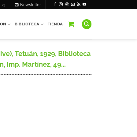
6 73
Newsletter
IÓN
BIBLIOTECA
TIENDA
e), Tetuán, 1929, Biblioteca
, Imp. Martínez, 49...