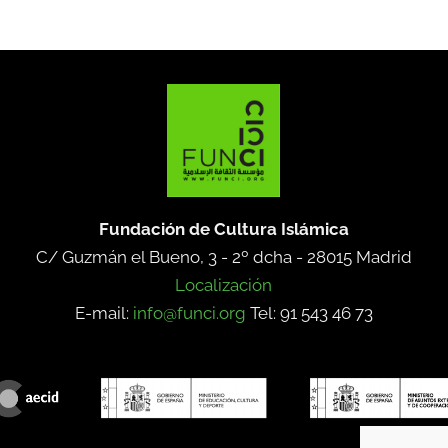
Fundación de Cultura Islámica
C/ Guzmán el Bueno, 3 - 2º dcha -
28015 Madrid
Localización
E-mail:
info@funci.org
Tel: 91 543 46 73