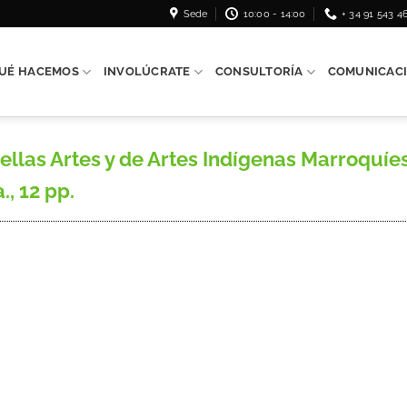
Sede
10:00 - 14:00
+ 34 91 543 4
UÉ HACEMOS
INVOLÚCRATE
CONSULTORÍA
COMUNICAC
llas Artes y de Artes Indígenas Marroquíes
, 12 pp.