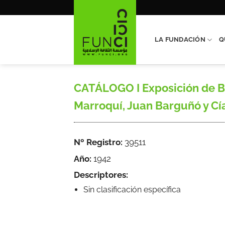
Saltar
al
contenido
LA FUNDACIÓN
Q
CATÁLOGO I Exposición de Be
Marroquí, Juan Barguñó y Cía.
Nº Registro:
39511
Año:
1942
Descriptores:
Sin clasificación específica