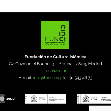
Fundación de Cultura Islámica
C/ Guzmán el Bueno, 3 - 2º dcha -
28015 Madrid
Localización
E-mail:
info@funci.org
Tel: 91 543 46 73