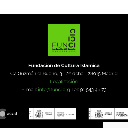
Fundación de Cultura Islámica
C/ Guzmán el Bueno, 3 - 2º dcha -
28015 Madrid
Localización
E-mail:
info@funci.org
Tel: 91 543 46 73