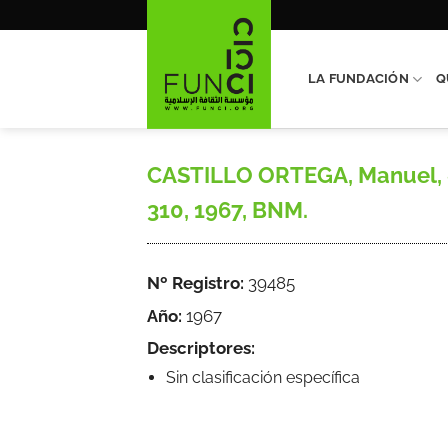
Saltar
al
contenido
LA FUNDACIÓN
Q
CASTILLO ORTEGA, Manuel, «S
310, 1967, BNM.
Nº Registro:
39485
Año:
1967
Descriptores:
Sin clasificación específica