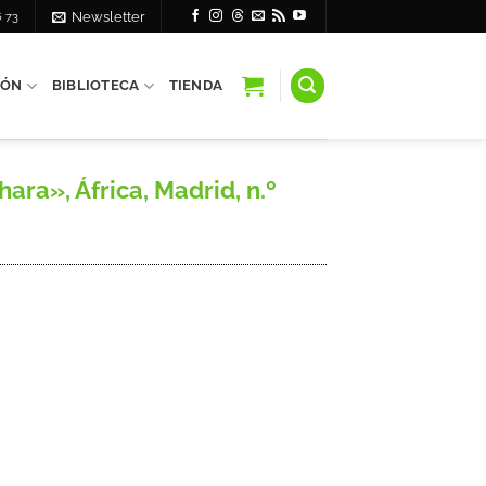
6 73
Newsletter
IÓN
BIBLIOTECA
TIENDA
ra», África, Madrid, n.º