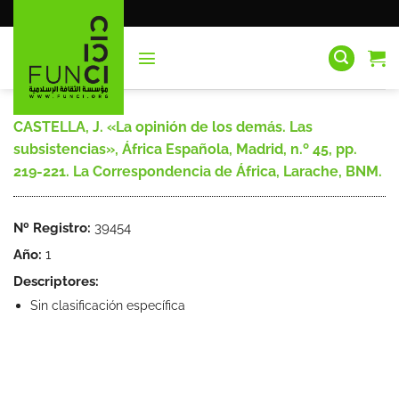
Saltar
al
contenido
CASTELLA, J. «La opinión de los demás. Las
subsistencias», África Española, Madrid, n.º 45, pp.
219-221. La Correspondencia de África, Larache, BNM.
Nº Registro:
39454
Año:
1
Descriptores:
Sin clasificación específica