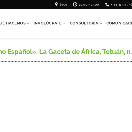
Sede
10:00 - 14:00
+ 34 91 543 4
UÉ HACEMOS
INVOLÚCRATE
CONSULTORÍA
COMUNICAC
 Español», La Gaceta de África, Tetuán, n.º