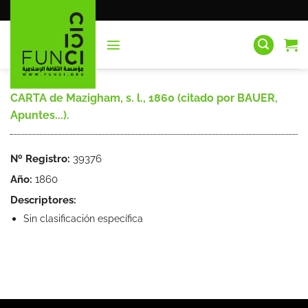
Saltar
al
contenido
CARTA de Mazigham, s. l., 1860 (citado por BAUER,
Apuntes...).
Nº Registro:
39376
Año:
1860
Descriptores:
Sin clasificación específica