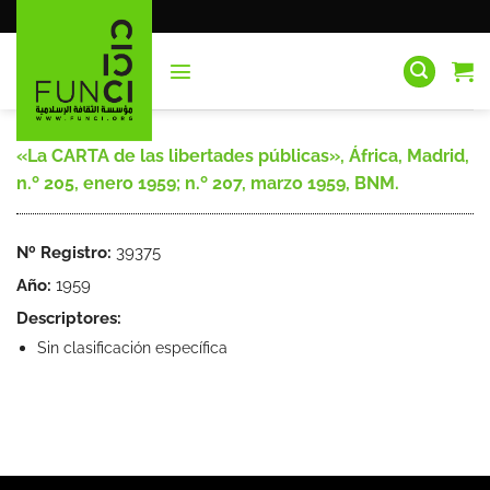
Saltar
al
contenido
«La CARTA de las libertades públicas», África, Madrid,
n.º 205, enero 1959; n.º 207, marzo 1959, BNM.
Nº Registro:
39375
Año:
1959
Descriptores:
Sin clasificación específica