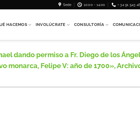
Sede
10:00 - 14:00
+ 34 91 543 4
UÉ HACEMOS
INVOLÚCRATE
CONSULTORÍA
COMUNICAC
ael dando permiso a Fr. Diego de los Ángel
o monarca, Felipe V: año de 1700», Archivo