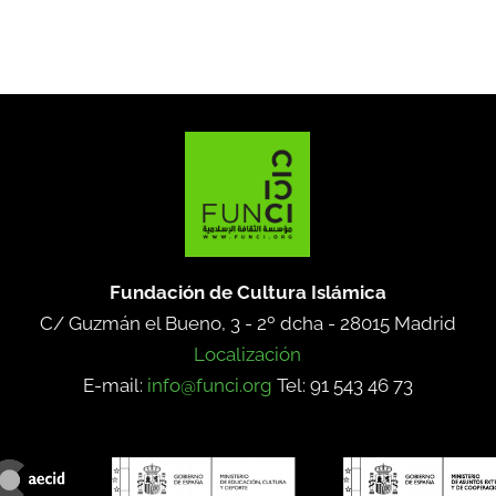
Fundación de Cultura Islámica
C/ Guzmán el Bueno, 3 - 2º dcha -
28015 Madrid
Localización
E-mail:
info@funci.org
Tel: 91 543 46 73