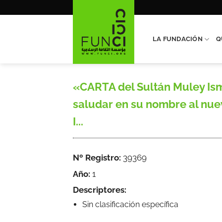
Saltar
al
contenido
LA FUNDACIÓN
Q
«CARTA del Sultán Muley Ism
saludar en su nombre al nuev
I...
Nº Registro:
39369
Año:
1
Descriptores:
Sin clasificación específica