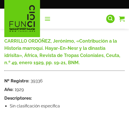
Saltar
al
contenido
CARRILLO ORDÓÑEZ, Jerónimo, «Contribución a la
Historia marroquí. Hayar-En-Nesr y la dinastía
idrisita», África, Revista de Tropas Coloniales, Ceuta,
n.º 49, enero 1929, pp. 19-21, BNM.
Nº Registro:
39336
Año:
1929
Descriptores:
Sin clasificación específica