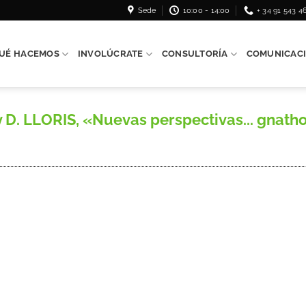
Sede
10:00 - 14:00
+ 34 91 543 4
UÉ HACEMOS
INVOLÚCRATE
CONSULTORÍA
COMUNICAC
D. LLORIS, «Nuevas perspectivas... gnathop