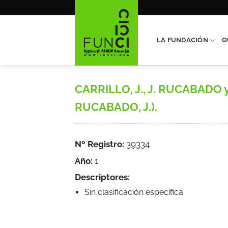
Saltar
al
contenido
LA FUNDACIÓN
Q
CARRILLO, J., J. RUCABADO y 
RUCABADO, J.).
Nº Registro:
39334
Año:
1
Descriptores:
Sin clasificación específica