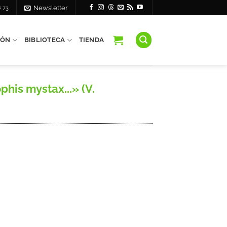
6 73
Newsletter
IÓN
BIBLIOTECA
TIENDA
his mystax...» (V.