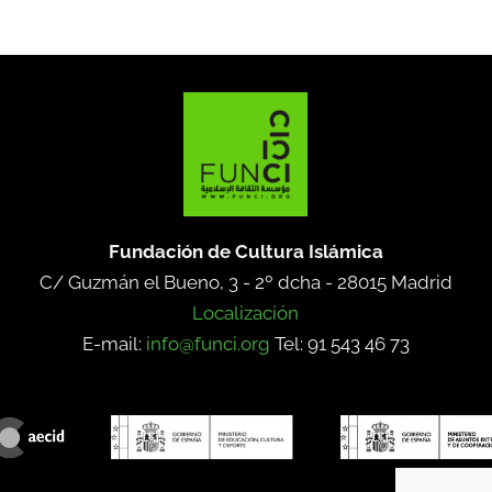
Fundación de Cultura Islámica
C/ Guzmán el Bueno, 3 - 2º dcha -
28015 Madrid
Localización
E-mail:
info@funci.org
Tel: 91 543 46 73