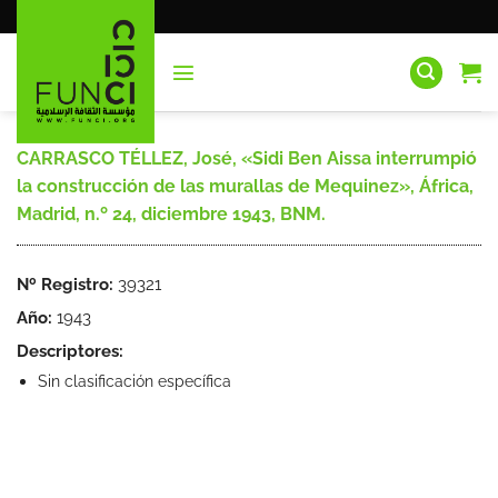
Saltar
al
contenido
CARRASCO TÉLLEZ, José, «Sidi Ben Aissa interrumpió
la construcción de las murallas de Mequinez», África,
Madrid, n.º 24, diciembre 1943, BNM.
Nº Registro:
39321
Año:
1943
Descriptores:
Sin clasificación específica