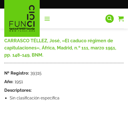
Saltar
al
contenido
CARRASCO TÉLLEZ, José, «El caduco régimen de
capitulaciones», África, Madrid, n.º 111, marzo 1951,
pp. 148-149, BNM.
Nº Registro:
39315
Año:
1951
Descriptores:
Sin clasificación específica