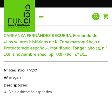
Saltar
al
contenido
CARRANZA FERNÁNDEZ REGUERA, Fernando de,
«Los valores históricos de la Zona marroquí bajo el
Protectorado español», Mauritania, Tánger, año 13, n.º
156, 1 noviembre 1940, pp. 358-360; n.º 15...
Nº Registro:
39307
Año:
1940
Descriptores:
Sin clasificación específica