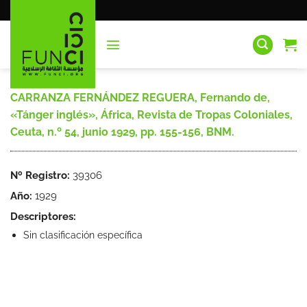
Saltar
al
contenido
CARRANZA FERNÁNDEZ REGUERA, Fernando de,
«Tánger inglés», África, Revista de Tropas Coloniales,
Ceuta, n.º 54, junio 1929, pp. 155-156, BNM.
Nº Registro:
39306
Año:
1929
Descriptores:
Sin clasificación específica