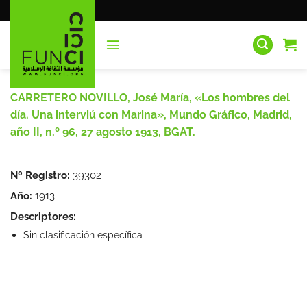
Saltar
al
contenido
CARRETERO NOVILLO, José María, «Los hombres del
día. Una interviú con Marina», Mundo Gráfico, Madrid,
año II, n.º 96, 27 agosto 1913, BGAT.
Nº Registro:
39302
Año:
1913
Descriptores:
Sin clasificación específica