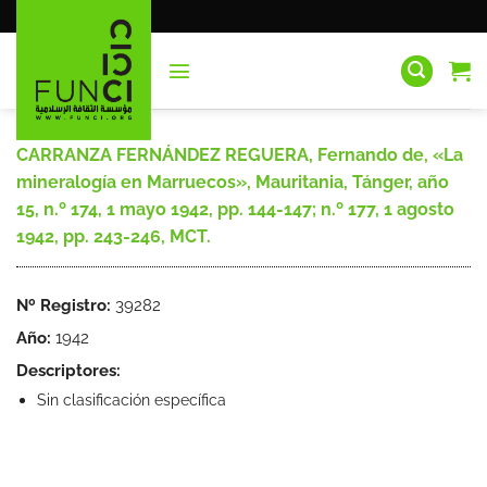
Saltar
al
contenido
CARRANZA FERNÁNDEZ REGUERA, Fernando de, «La
mineralogía en Marruecos», Mauritania, Tánger, año
15, n.º 174, 1 mayo 1942, pp. 144-147; n.º 177, 1 agosto
1942, pp. 243-246, MCT.
Nº Registro:
39282
Año:
1942
Descriptores:
Sin clasificación específica