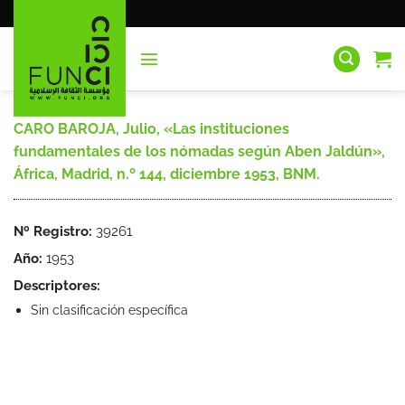
Saltar
al
contenido
CARO BAROJA, Julio, «Las instituciones
fundamentales de los nómadas según Aben Jaldún»,
África, Madrid, n.º 144, diciembre 1953, BNM.
Nº Registro:
39261
Año:
1953
Descriptores:
Sin clasificación específica