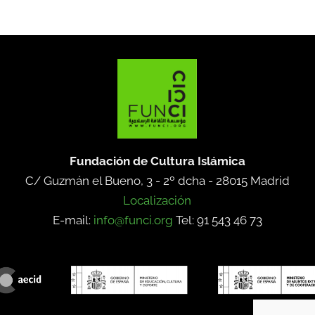
Fundación de Cultura Islámica
C/ Guzmán el Bueno, 3 - 2º dcha -
28015 Madrid
Localización
E-mail:
info@funci.org
Tel: 91 543 46 73