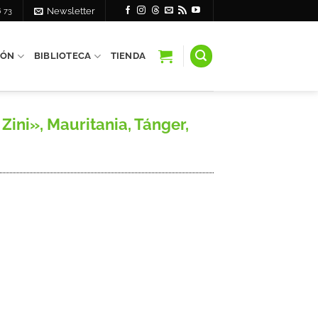
6 73
Newsletter
IÓN
BIBLIOTECA
TIENDA
ini», Mauritania, Tánger,