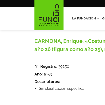
Saltar
al
contenido
LA FUNDACIÓN
Q
CARMONA, Enrique, «Costumbre
año 26 (figura como año 25), 
Nº Registro:
39250
Año:
1953
Descriptores:
Sin clasificación específica