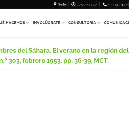
Sede
10:00 - 14:00
+ 34 91 543 4
UÉ HACEMOS
INVOLÚCRATE
CONSULTORÍA
COMUNICAC
s del Sáhara. El verano en la región del Z
n.º 303, febrero 1953, pp. 36-39, MCT.