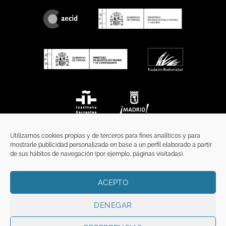
Utilizamos cookies propias y de terceros para fines analíticos y para
mostrarle publicidad personalizada en base a un perfil elaborado a partir
de sus hábitos de navegación (por ejemplo, páginas visitadas).
ACEPTO
INICIO
COMUNICACIÓN
CONTACTO
AVISO LEGAL
POLÍTICA DE PRIVACIDAD
POLÍTICA DE COOKIES
TÉRMINOS Y CONDICIONES
DENEGAR
Copyright 2026 ©
Funci
FUNCI es titular de los derechos de propiedad
intelectual e industrial de este sitio web, y es también titular o tiene la