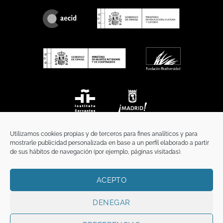
Utilizamos cookies propias y de terceros para fines analíticos y para
mostrarle publicidad personalizada en base a un perfil elaborado a partir
de sus hábitos de navegación (por ejemplo, páginas visitadas).
ACEPTO
INICIO
COMUNICACIÓN
CONTACTO
AVISO LEGAL
POLÍTICA DE PRIVACIDAD
POLÍTICA DE COOKIES
TÉRMINOS Y CONDICIONES
DENEGAR
Copyright 2026 ©
Funci
FUNCI es titular de los derechos de propiedad
intelectual e industrial de este sitio web, y es también titular o tiene la