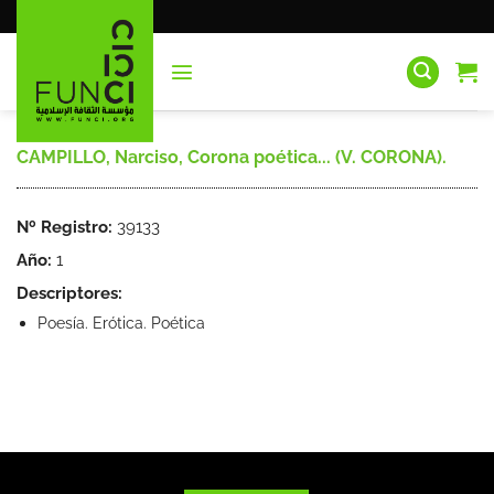
Saltar
al
contenido
CAMPILLO, Narciso, Corona poética... (V. CORONA).
Nº Registro:
39133
Año:
1
Descriptores:
Poesía. Erótica. Poética