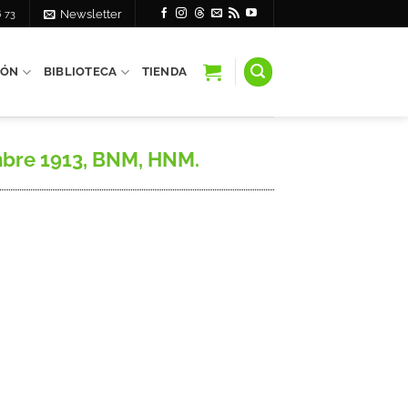
6 73
Newsletter
IÓN
BIBLIOTECA
TIENDA
mbre 1913, BNM, HNM.