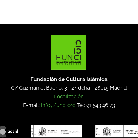
Fundación de Cultura Islámica
C/ Guzmán el Bueno, 3 - 2º dcha -
28015 Madrid
Localización
E-mail:
info@funci.org
Tel: 91 543 46 73