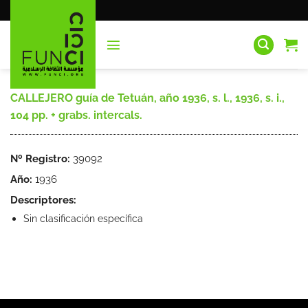
Saltar
al
contenido
CALLEJERO guía de Tetuán, año 1936, s. l., 1936, s. i.,
104 pp. + grabs. intercals.
Nº Registro:
39092
Año:
1936
Descriptores:
Sin clasificación específica