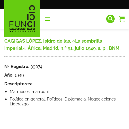
Saltar
al
contenido
CAGIGAS LÓPEZ, Isidro de las, «La sombrilla
imperial», África, Madrid, n.º 91, julio 1949, s. p., BNM.
Nº Registro:
39074
Año:
1949
Descriptores:
Marruecos, marroquí
Política en general. Poííticos. Diplomacia. Negociaciones.
Liderazgo