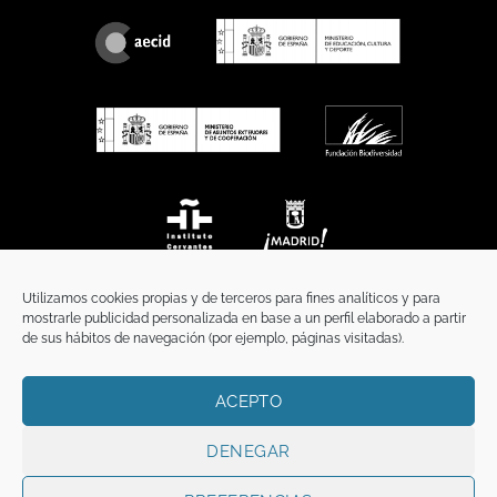
Utilizamos cookies propias y de terceros para fines analíticos y para
mostrarle publicidad personalizada en base a un perfil elaborado a partir
de sus hábitos de navegación (por ejemplo, páginas visitadas).
ACEPTO
INICIO
COMUNICACIÓN
CONTACTO
AVISO LEGAL
POLÍTICA DE PRIVACIDAD
POLÍTICA DE COOKIES
TÉRMINOS Y CONDICIONES
DENEGAR
Copyright 2026 ©
Funci
FUNCI es titular de los derechos de propiedad