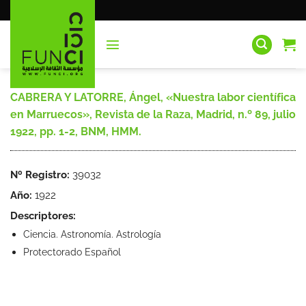
Saltar
al
contenido
CABRERA Y LATORRE, Ángel, «Nuestra labor científica
en Marruecos», Revista de la Raza, Madrid, n.º 89, julio
1922, pp. 1-2, BNM, HMM.
Nº Registro:
39032
Año:
1922
Descriptores:
Ciencia. Astronomía. Astrología
Protectorado Español