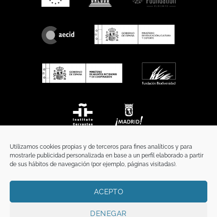
Utilizamos cookies propias y de terceros para fines analíticos y para
mostrarle publicidad personalizada en base a un perfil elaborado a partir
de sus hábitos de navegación (por ejemplo, páginas visitadas).
ACEPTO
INICIO
COMUNICACIÓN
CONTACTO
AVISO LEGAL
POLÍTICA DE PRIVACIDAD
POLÍTICA DE COOKIES
TÉRMINOS Y CONDICIONES
DENEGAR