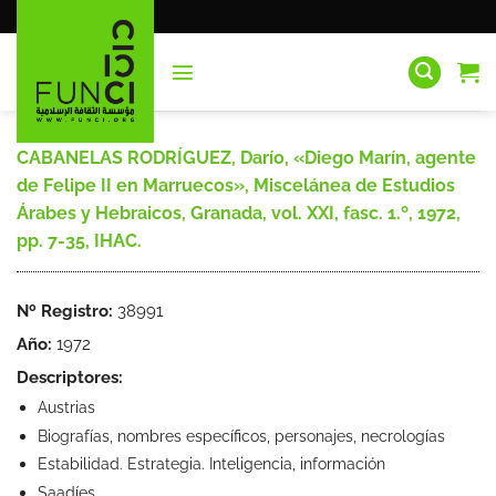
Saltar
al
contenido
CABANELAS RODRÍGUEZ, Darío, «Diego Marín, agente
de Felipe II en Marruecos», Miscelánea de Estudios
Árabes y Hebraicos, Granada, vol. XXI, fasc. 1.º, 1972,
pp. 7-35, IHAC.
Nº Registro:
38991
Año:
1972
Descriptores:
Austrias
Biografías, nombres específicos, personajes, necrologías
Estabilidad. Estrategia. Inteligencia, información
Saadíes