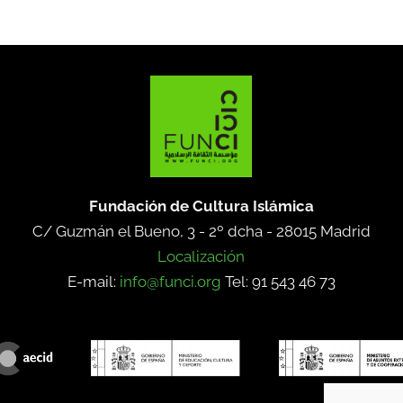
Fundación de Cultura Islámica
C/ Guzmán el Bueno, 3 - 2º dcha -
28015 Madrid
Localización
E-mail:
info@funci.org
Tel: 91 543 46 73