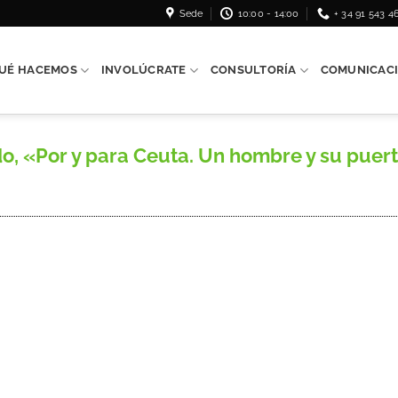
Sede
10:00 - 14:00
+ 34 91 543 4
UÉ HACEMOS
INVOLÚCRATE
CONSULTORÍA
COMUNICAC
«Por y para Ceuta. Un hombre y su puerto»,