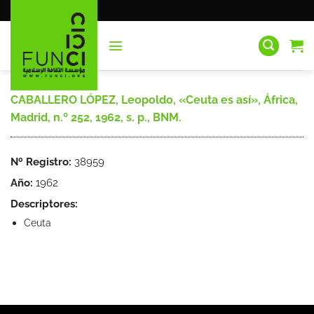
Saltar
al
contenido
CABALLERO LÓPEZ, Leopoldo, «Ceuta es así», África,
Madrid, n.º 252, 1962, s. p., BNM.
Nº Registro:
38959
Año:
1962
Descriptores:
Ceuta