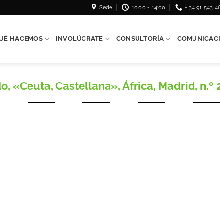
Sede
10:00 - 14:00
+ 34 91 543 4
UÉ HACEMOS
INVOLÚCRATE
CONSULTORÍA
COMUNICAC
Ceuta, Castellana», África, Madrid, n.º 20