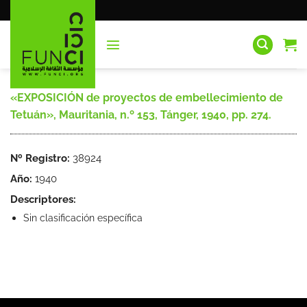
Saltar
al
contenido
«EXPOSICIÓN de proyectos de embellecimiento de
Tetuán», Mauritania, n.º 153, Tánger, 1940, pp. 274.
Nº Registro:
38924
Año:
1940
Descriptores:
Sin clasificación específica