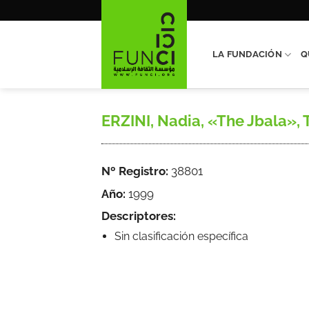
Saltar
al
contenido
LA FUNDACIÓN
Q
ERZINI, Nadia, «The Jbala», T
Nº Registro:
38801
Año:
1999
Descriptores:
Sin clasificación específica