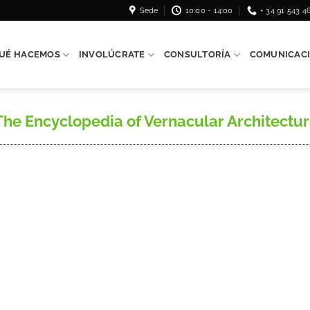
Sede
10:00 - 14:00
+ 34 91 543 4
UÉ HACEMOS
INVOLÚCRATE
CONSULTORÍA
COMUNICAC
he Encyclopedia of Vernacular Architecture,