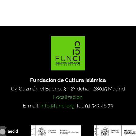
Fundación de Cultura Islámica
C/ Guzmán el Bueno, 3 - 2º dcha -
28015 Madrid
Localización
E-mail:
info@funci.org
Tel: 91 543 46 73