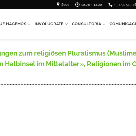
Sede
10:00 - 14:00
+ 34 91 543 4
UÉ HACEMOS
INVOLÚCRATE
CONSULTORÍA
COMUNICAC
ngen zum religiösen Pluralismus (Muslime
n Halbinsel im Mittelalter», Religionen im G