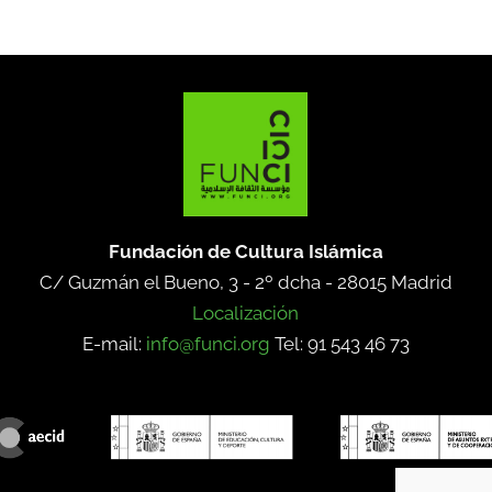
Fundación de Cultura Islámica
C/ Guzmán el Bueno, 3 - 2º dcha -
28015 Madrid
Localización
E-mail:
info@funci.org
Tel: 91 543 46 73