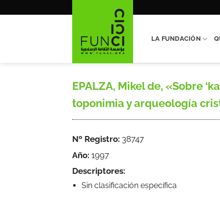
Saltar
al
contenido
LA FUNDACIÓN
Q
EPALZA, Mikel de, «Sobre ‘kanîs
toponimia y arqueología crist
Nº Registro:
38747
Año:
1997
Descriptores:
Sin clasificación específica