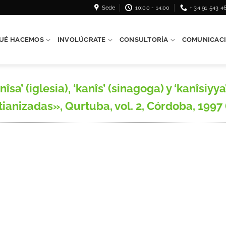
Sede
10:00 - 14:00
+ 34 91 543 4
UÉ HACEMOS
INVOLÚCRATE
CONSULTORÍA
COMUNICAC
a’ (iglesia), ‘kanîs’ (sinagoga) y ‘kanîsiyya’
ianizadas», Qurtuba, vol. 2, Córdoba, 1997 (