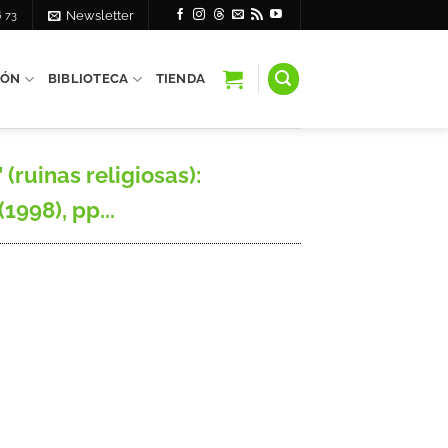
6 73
Newsletter
IÓN
BIBLIOTECA
TIENDA
 (ruinas religiosas):
1998), pp...