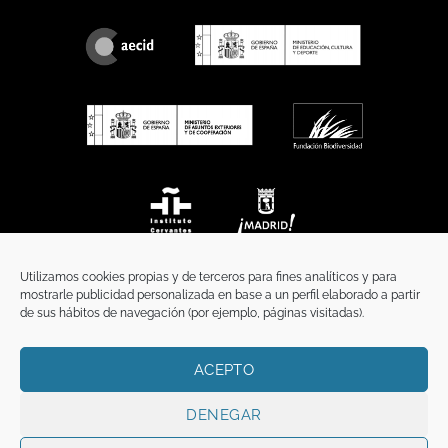
Utilizamos cookies propias y de terceros para fines analíticos y para
mostrarle publicidad personalizada en base a un perfil elaborado a partir
de sus hábitos de navegación (por ejemplo, páginas visitadas).
ACEPTO
INICIO
COMUNICACIÓN
CONTACTO
AVISO LEGAL
POLÍTICA DE PRIVACIDAD
POLÍTICA DE COOKIES
TÉRMINOS Y CONDICIONES
DENEGAR
Copyright 2026 ©
Funci
FUNCI es titular de los derechos de propiedad