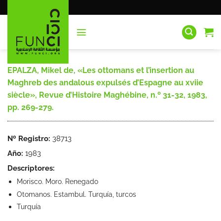
Saltar
al
contenido
EPALZA, Mikel de, «Les ottomans et l’insertion au
Maghreb des andalous expulsés d’Espagne au xviie
siècle», Revue d’Histoire Maghébine, n.º 31-32, 1983,
pp. 269-279.
Nº Registro:
38713
Año:
1983
Descriptores:
Morisco. Moro. Renegado
Otomanos. Estambul. Turquía, turcos
Turquía