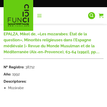
Saltar
al
contenido
EPALZA, Míkel de, «Les mozarabes: État de la
question», Minorités religieuses dans l’Espagne
médiévale [= Revue du Monde Musulman et de la
Méditerranée (Aix-en-Provence), 63-64 (1992)], pp....
Nº Registro:
38712
Año:
1992
Descriptores:
Mozárabe