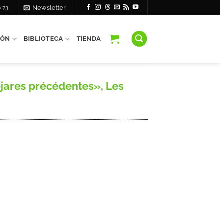
6 73
Newsletter
IÓN
BIBLIOTECA
TIENDA
jares précédentes», Les