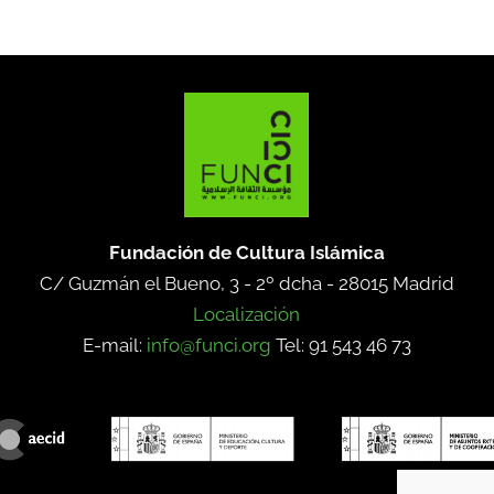
Fundación de Cultura Islámica
C/ Guzmán el Bueno, 3 - 2º dcha -
28015 Madrid
Localización
E-mail:
info@funci.org
Tel: 91 543 46 73