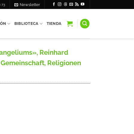
6 73
Newsletter
IÓN
BIBLIOTECA
TIENDA
vangeliums», Reinhard
Gemeinschaft, Religionen