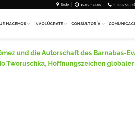
Sede
10:00 - 14:00
+ 34 91 543 4
UÉ HACEMOS
INVOLÚCRATE
CONSULTORÍA
COMUNICAC
Gómez und die Autorschaft des Barnabas-E
o Tworuschka, Hoffnungszeichen globaler 