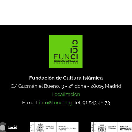
Fundación de Cultura Islámica
C/ Guzmán el Bueno, 3 - 2º dcha -
28015 Madrid
Localización
E-mail:
info@funci.org
Tel: 91 543 46 73