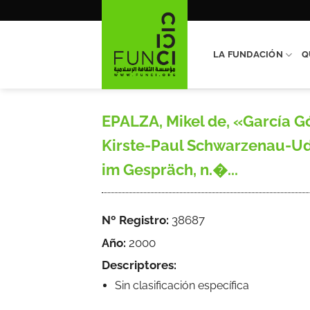
Saltar
al
contenido
LA FUNDACIÓN
Q
EPALZA, Mikel de, «García 
Kirste-Paul Schwarzenau-Ud
im Gespräch, n.�...
Nº Registro:
38687
Año:
2000
Descriptores:
Sin clasificación específica