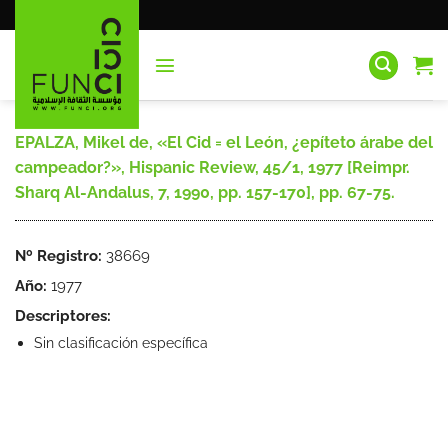
Saltar
al
contenido
EPALZA, Mikel de, «El Cid = el León, ¿epíteto árabe del
campeador?», Hispanic Review, 45/1, 1977 [Reimpr.
Sharq Al-Andalus, 7, 1990, pp. 157-170], pp. 67-75.
Nº Registro:
38669
Año:
1977
Descriptores:
Sin clasificación específica