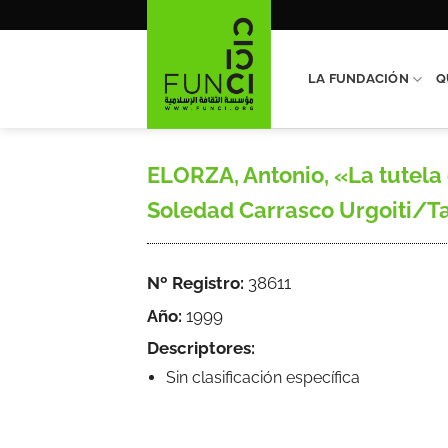
Saltar
al
contenido
LA FUNDACIÓN
Q
ELORZA, Antonio, «La tutela
Soledad Carrasco Urgoiti/Tahi
Nº Registro:
38611
Año:
1999
Descriptores:
Sin clasificación específica