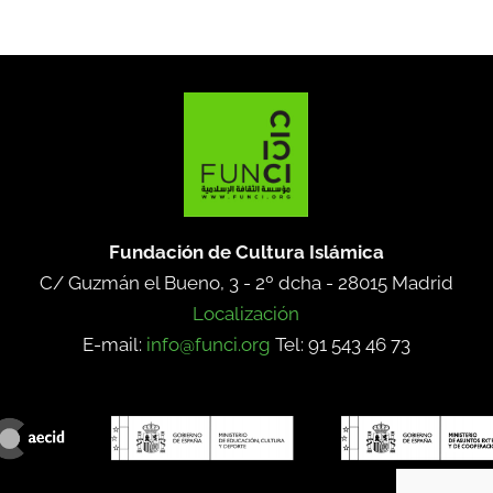
Fundación de Cultura Islámica
C/ Guzmán el Bueno, 3 - 2º dcha -
28015 Madrid
Localización
E-mail:
info@funci.org
Tel: 91 543 46 73