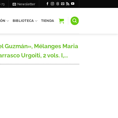
6 73
Newsletter
IÓN
BIBLIOTECA
TIENDA
n el Guzmán», Mélanges Maria
sco Urgoiti, 2 vols. I,...