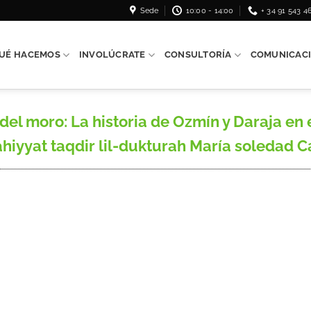
Sede
10:00 - 14:00
+ 34 91 543 4
UÉ HACEMOS
INVOLÚCRATE
CONSULTORÍA
COMUNICAC
 del moro: La historia de Ozmín y Daraja e
yyat taqdir lil-dukturah María soledad Carra